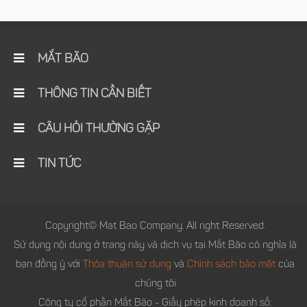
MẮT BÃO
THÔNG TIN CẦN BIẾT
CÂU HỎI THƯỜNG GẶP
TIN TỨC
Copyright© Mat Bao Company. All right Reserved.
Sử dụng nội dung ở trang này và dịch vụ tại Mắt Bão có nghĩa là
bạn đồng ý với
Thỏa thuận sử dụng
và
Chính sách bảo mật
của
chúng tôi
Công ty cổ phần Mắt Bão - Giấy phép kinh doanh số: