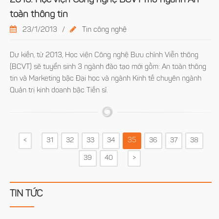
2013: Học viện Công nghệ BCVT mở ngành An
toàn thông tin
23/1/2013
/
Tin công nghệ
Dự kiến, từ 2013, Học viện Công nghệ Bưu chính Viễn thông
(BCVT) sẽ tuyển sinh 3 ngành đào tạo mới gồm: An toàn thông
tin và Marketing bậc Đại học và ngành Kinh tế chuyên ngành
Quản trị kinh doanh bậc Tiến sĩ.
35
<
31
32
33
34
36
37
38
39
40
>
TIN TỨC