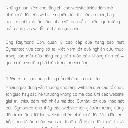
Những quan niệm cho rằng chỉ các website khiêu dâm mới
nhiều mã độc còn website nghiêm túc thì luôn an toàn, hay
hacker chỉ thích tấn công nhân vật cao cấp... khiến người dùng
mất cảnh giác và dễ trở thành nạn nhân.
Ông Raymond Goh, quản lý cao cấp của hãng bảo mật
Symantec vừa công bố tại Việt Nam kết quả nghiên cứu thực
trạng bảo mật của hãng này trên toàn cầu, khẳng định có 4
quan niệm sai lầm phổ biến trong người dùng.
1. Website nội dung đứng đắn không có mã độc
Nhiềungười dùng vẫn thường cho rằng website của các tổ chức
tôn giáo hay các hệ tưtưởng không có mã độc. Chỉ các website
giải trí, khiêu dâm mới nhiều mã độc. Sựthật, kết quả khảo sát
của Symantec cho thấy các website tôn giáo/tư tưởng đứng
đầu trong “top 10” loại website chứa nhiều mã độc. Vị trí lần lượt
tiếp theo làcác nhóm website: thuê chỗ, khiêu dâm, giải trí và