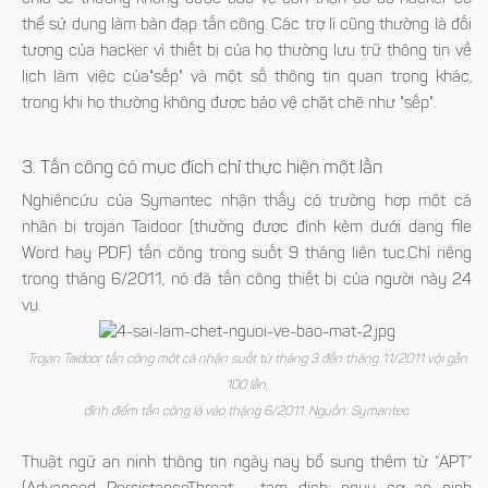
thể sử dụng làm bàn đạp tấn công. Các trợ lí cũng thường là đối
tượng của hacker vì thiết bị của họ thường lưu trữ thông tin về
lịch làm việc của"sếp" và một số thông tin quan trọng khác,
trong khi họ thường không được bảo vệ chặt chẽ như "sếp".
3. Tấn công có mục đích chỉ thực hiện một lần
Nghiêncứu của Symantec nhận thấy có trường hợp một cá
nhân bị trojan Taidoor (thường được đính kèm dưới dạng file
Word hay PDF) tấn công trong suốt 9 tháng liên tục.Chỉ riêng
trong tháng 6/2011, nó đã tấn công thiết bị của người này 24
vụ.
Trojan Taidoor tấn công một cá nhân suốt từ tháng 3 đến tháng 11/2011 với gần
100 lần,
đỉnh điểm tấn công là vào tháng 6/2011. Nguồn: Symantec.
Thuật ngữ an ninh thông tin ngày nay bổ sung thêm từ “APT”