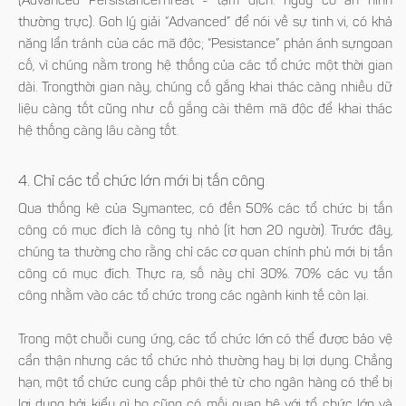
(Advanced PersistanceThreat - tạm dịch: nguy cơ an ninh
thường trực). Goh lý giải “Advanced” để nói về sự tinh vi, có khả
năng lẩn tránh của các mã độc; “Pesistance” phản ánh sựngoan
cố, vì chúng nằm trong hệ thống của các tổ chức một thời gian
dài. Trongthời gian này, chúng cố gắng khai thác càng nhiều dữ
liệu càng tốt cũng như cố gắng cài thêm mã độc để khai thác
hệ thống càng lâu càng tốt.
4. Chỉ các tổ chức lớn mới bị tấn công
Qua thống kê của Symantec, có đến 50% các tổ chức bị tấn
công có mục đích là công ty nhỏ (ít hơn 20 người). Trước đây,
chúng ta thường cho rằng chỉ các cơ quan chính phủ mới bị tấn
công có mục đích. Thực ra, số này chỉ 30%. 70% các vụ tấn
công nhằm vào các tổ chức trong các ngành kinh tế còn lại.
Trong một chuỗi cung ứng, các tổ chức lớn có thể được bảo vệ
cẩn thận nhưng các tổ chức nhỏ thường hay bị lợi dụng. Chẳng
hạn, một tổ chức cung cấp phôi thẻ từ cho ngân hàng có thể bị
lợi dụng bởi kiểu gì họ cũng có mối quan hệ với tổ chức lớn và