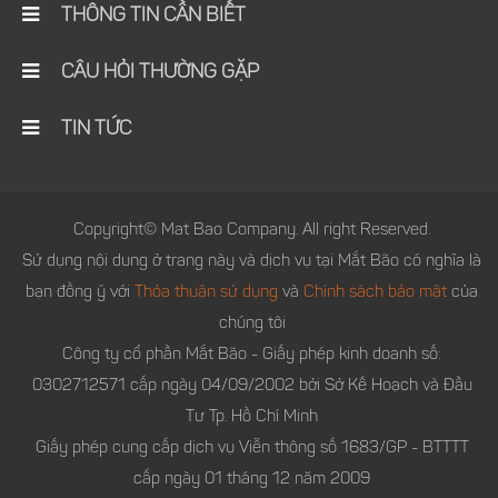
THÔNG TIN CẦN BIẾT
CÂU HỎI THƯỜNG GẶP
TIN TỨC
Copyright© Mat Bao Company. All right Reserved.
Sử dụng nội dung ở trang này và dịch vụ tại Mắt Bão có nghĩa là
bạn đồng ý với
Thỏa thuận sử dụng
và
Chính sách bảo mật
của
chúng tôi
Công ty cổ phần Mắt Bão - Giấy phép kinh doanh số:
0302712571 cấp ngày 04/09/2002 bởi Sở Kế Hoạch và Đầu
Tư Tp. Hồ Chí Minh
Giấy phép cung cấp dịch vụ Viễn thông số 1683/GP - BTTTT
cấp ngày 01 tháng 12 năm 2009