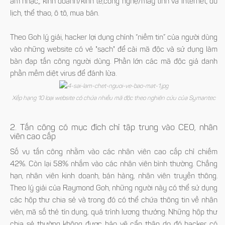
âm nhạc,, kinh doanh/kinh tế,công nghệ/máy tính và Internet, du
lịch, thể thao, ô tô, mua bán.
Theo Goh lý giải, hacker lợi dụng chính “niềm tin” của người dùng
vào những website có vẻ "sạch" để cài mã độc và sử dụng làm
bàn đạp tấn công người dùng. Phần lớn các mã độc giả danh
phần mềm diệt virus để đánh lừa.
Xếp hạng 10 loại website có chứa nhiều mã độc theo nghiên cứu của Symantec
2. Tấn công có mục đích chỉ tập trung vào CEO, nhân
viên cao cấp
Số vụ tấn công nhằm vào các nhân viên cao cấp chỉ chiếm
42%. Còn lại 58% nhắm vào các nhân viên bình thường. Chẳng
hạn, nhân viên kinh doanh, bán hàng, nhân viên truyền thông.
Theo lý giải của Raymond Goh, những người này có thể sử dụng
các hộp thư chia sẻ và trong đó có thể chứa thông tin về nhân
viên, mã số thẻ tín dụng, quá trình lương thưởng. Những hộp thư
chia sẻ thường không được bảo vệ cẩn thận do đó hacker có