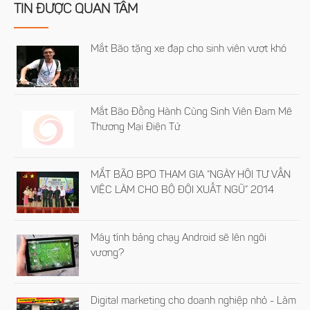
TIN ĐƯỢC QUAN TÂM
Mắt Bão tặng xe đạp cho sinh viên vượt khó
Mắt Bão Đồng Hành Cùng Sinh Viên Đam Mê
Thương Mại Điện Tử
MẮT BÃO BPO THAM GIA “NGÀY HỘI TƯ VẤN
VIỆC LÀM CHO BỘ ĐỘI XUẤT NGŨ” 2014
Máy tính bảng chạy Android sẽ lên ngôi
vương?
Digital marketing cho doanh nghiệp nhỏ - Làm