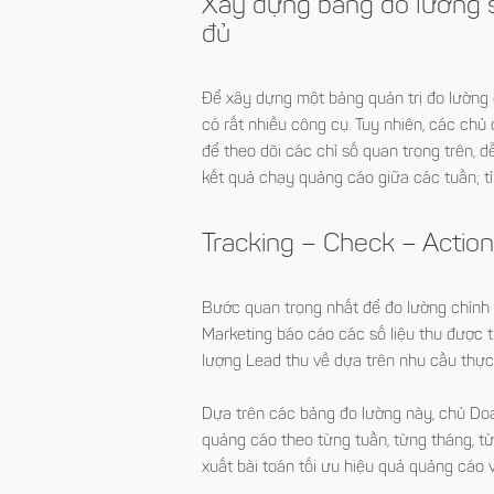
Xây dựng bảng đo lường s
đủ
Để xây dựng một bảng quản trị đo lường 
có rất nhiều công cụ. Tuy nhiên, các ch
để theo dõi các chỉ số quan trọng trên, 
kết quả chạy quảng cáo giữa các tuần; tỉ 
Tracking – Check – Actio
Bước quan trọng nhất để đo lường chính x
Marketing báo cáo các số liệu thu được 
lượng Lead thu về dựa trên nhu cầu thực
Dựa trên các bảng đo lường này, chủ Doa
quảng cáo theo từng tuần, từng tháng, t
xuất bài toán tối ưu hiệu quả quảng cáo