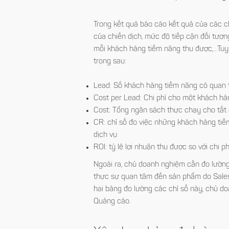
Trong kết quả báo cáo kết quả của các ch
của chiến dịch, mức độ tiếp cận đối tượng 
mỗi khách hàng tiềm năng thu được,…Tuy 
trọng sau:
Lead: Số khách hàng tiềm năng có quan 
Cost per Lead: Chi phí cho một khách hà
Cost: Tổng ngân sách thực chạy cho tất 
CR: chỉ số đo việc những khách hàng ti
dịch vụ
ROI: tỷ lệ lợi nhuận thu được so với chi p
Ngoài ra, chủ doanh nghiệm cần đo lường
thực sự quan tâm đến sản phẩm do Sales 
hai bảng đo lường các chỉ số này, chủ d
Quảng cáo.