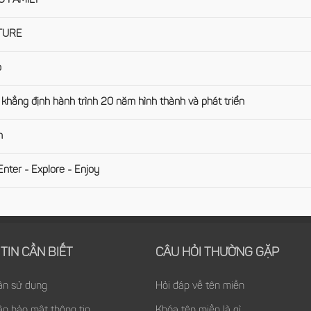
 FAMILY
TURE
o
khẳng định hành trình 20 năm hình thành và phát triển
n
er - Explore - Enjoy
TIN CẦN BIẾT
CÂU HỎI THƯỜNG GẶP
ận sử dụng
Hỏi đáp về tên miền
ận bảo mật thông tin
Khóa tên miền là gì