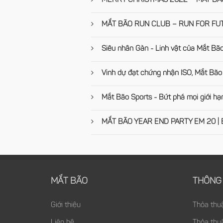
MERRY CHRISTMAS 2022 – MAT BAO
MẮT BÃO RUN CLUB – RUN FOR FU
Siêu nhân Gàn - Linh vật của Mắt Bã
Vinh dự đạt chứng nhận ISO, Mắt Bão 
Mắt Bão Sports - Bứt phá mọi giới hạ
MẮT BÃO YEAR END PARTY EM 20 | Ent
MẮT BÃO
THÔNG 
Giới thiệu
Thỏa thu
Liên hệ
Thỏa thu