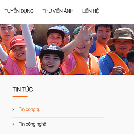
TUYỂN DỤNG
THƯ VIỆN ẢNH
LIÊN HỆ
TIN TỨC
Tin công ty
Tin công nghệ