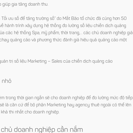
 giúp gia tăng doanh thu.
- Tối ưu số để tăng trường số”
do Mắt Bão tổ chức đã cùng hơn 50
ề hành trình xây dựng hệ thống đo lường số liệu chiến dịch quảng
ủa các hệ thống Spa, mỹ phẩm, thời trang,… các chủ doanh nghiệp giả
h chạy quảng cáo và phương thức đánh giá hiệu quả quảng cáo một
ản trị số liệu Marketing – Sales của chiến dịch quảng cáo
h nhỏ
m trong thời gian ngắn sẽ cho doanh nghiệp để đo lường mức độ tiếp
 sẽ là căn cứ để bộ phận Marketing hay agency thuê ngoài có thể lên
 khả thi nhất cho doanh nghiệp.
ng chủ doanh nghiệp cần nắm