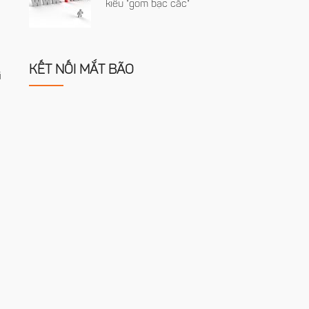
kiểu "gom bạc cắc"
KẾT NỐI MẮT BÃO
i