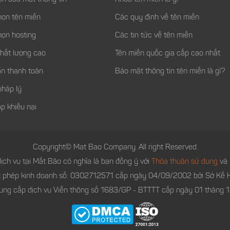
họn tên miền
Các quy định về tên miền
họn hosting
Các tin tức về tên miền
chất lượng cao
Tên miền quốc gia cấp cao nhất
n thanh toán
Bảo mật thông tin tên miền là gì?
pháp lý
p khiếu nại
Copyright© Mat Bao Company. All right Reserved.
ịch vụ tại Mắt Bão có nghĩa là bạn đồng ý với
Thỏa thuận sử dụng
và
y phép kinh doanh số: 0302712571 cấp ngày 04/09/2002 bởi Sở Kế H
ung cấp dịch vụ Viễn thông số 1683/GP - BTTTT cấp ngày 01 tháng