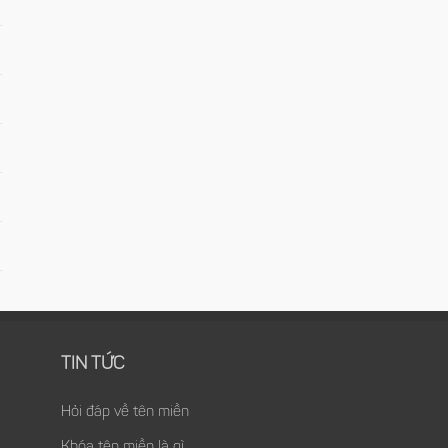
TIN TỨC
Hỏi đáp về tên miền
Khóa tên miền là gì