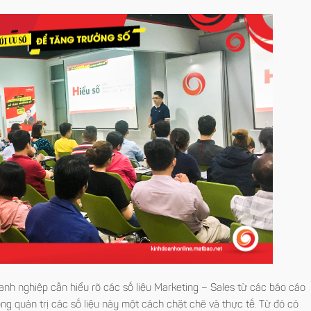
nh nghiệp cần hiểu rõ các số liệu Marketing – Sales từ các báo cáo
ng quản trị các số liệu này một cách chặt chẽ và thực tế. Từ đó có