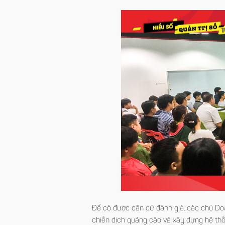
Để có được căn cứ đánh giá, các chủ Doa
chiến dịch quảng cáo và xây dựng hệ thố