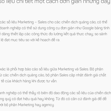
ố liệu chi tiết một cách đơn giản nhưng đầy
các số liệu Marketing – Sales cho các chiến dịch quảng cáo, có thể
ủ doanh nghiệp có thể sử dụng công cụ đơn giản như Google bảng tính
dễ dàng thiết lập các công thức đo lường kết quả thực chạy; so sánh
lệ đạt mục tiêu so với kế hoạch đề ra.
n
ác là phối hợp báo cáo số liệu giữa Marketing và Sales. Bộ phận
từ các chiến dịch quảng cáo, bộ phận Sales cập nhật đánh giá chất
 tế của khách hàng khi được tư vấn.
nh nghiệp có thể thấy rõ biên độ dao động các số liệu của chiến dịc
ừng quý có đạt hiệu quả hay không. Từ đó có căn cứ đánh giá để đề
 với bộ phận Marketing hay agency.