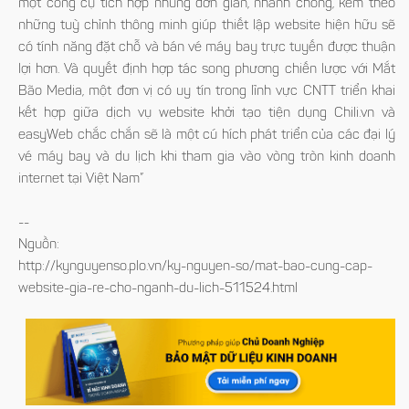
một công cụ tích hợp nhúng đơn giản, nhanh chóng, kèm theo
những tuỳ chỉnh thông minh giúp thiết lập website hiện hữu sẽ
có tính năng đặt chỗ và bán vé máy bay trực tuyến được thuận
lợi hơn. Và quyết định hợp tác song phương chiến lược với Mắt
Bão Media, một đơn vị có uy tín trong lĩnh vực CNTT triển khai
kết hợp giữa dịch vụ website khởi tạo tiện dụng Chili.vn và
easyWeb chắc chắn sẽ là một cú hích phát triển của các đại lý
vé máy bay và du lịch khi tham gia vào vòng tròn kinh doanh
internet tại Việt Nam”
--
Nguồn:
http://kynguyenso.plo.vn/ky-nguyen-so/mat-bao-cung-cap-
website-gia-re-cho-nganh-du-lich-511524.html