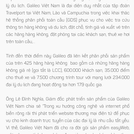
lý du lịch.. Galileo Việt Nam là đại diện duy nhất của tập đoàn
Travelport tại Việt Nam, Lào và Campuchia trong việc khai thác
hệ thống phân phối toàn cầu (GDS) phục vụ cho việc tra cứu
thông tin hàng không và du lịch, đặt chỗ, tính giá và xuất vé trên
các hãng hàng không, đặt phòng tại các khách sạn, thuê xe hơi
trên toàn cầu,…
Tính đến thời điểm này Galileo đã liên kết phân phối sản phẩm
của trên 425 hãng hàng không bao gồm cả những hãng hàng
không giá rẻ (gọi tắt là LCC), 600.000 khách sạn, 35.000 điểm
cho thuê xe và 7.500 chương trình tour với mạng lưới 234.000
đại lý du lịch đang hoạt động tại hơn 179 quốc gia.
Ông Lê Đình Nghĩa, Giám đốc phát triển sản phẩm của Galileo
Việt Nam chia sẻ “Trong xu hướng công nghệ và internet phổ
biến rộng rãi thì phát triển website thương mại điện tử để phục
vụ cho kinh doanh trực tuyến của các đại lý là nhu cầu tất yếu.
Vì thế, Galileo Việt Nam đã cho ra đời gói sản phẩm easyWeb,