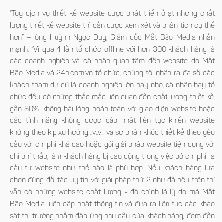
“Tuy dịch vụ thiết kế website được phát triển ồ ạt nhưng chất
lượng thiết kế website thì cần được xem xét và phân tích cụ thể
hơn” – ông Huỳnh Ngọc Duy, Giám đốc Mắt Bão Media nhấn
mạnh. “Vì qua 4 lần tổ chức offline với hơn 300 khách hàng là
các doanh nghiệp và cá nhân quan tâm đến website do Mắt
Bão Media và 24h.com.vn tổ chức, chúng tôi nhận ra đa số các
khách tham dự dù là doanh nghiệp lớn hay nhỏ, cá nhân hay tổ
chức đều có những thắc mắc liên quan đến chất lượng thiết kế,
gần 80% không hài lòng hoàn toàn với giao diện website hoặc
các tính năng không được cập nhật liên tục khiến website
không theo kịp xu hướng…v..v... và sự phân khúc thiết kế theo yêu
cầu với chi phí khá cao hoặc gói giải pháp website tiện dụng với
chi phí thấp, làm khách hàng bị dao động trong việc bỏ chi phí ra
đầu tư website như thế nào là phù hợp. Nếu khách hàng lựa
chọn đúng đối tác uy tín với giải pháp thứ 2 như đã nêu trên thì
vẫn có những website chất lượng - đó chính là lý do mà Mắt
Bão Media luôn cập nhật thông tin và đưa ra liên tục các khảo
sát thị trường nhằm đáp ứng nhu cầu của khách hàng, đem đến