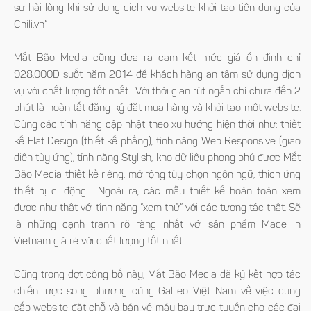
sự hài lòng khi sử dụng dịch vụ website khởi tạo tiện dụng của
Chili.vn”
Mắt Bão Media cũng đưa ra cam kết mức giá ổn định chỉ
928.000Đ suốt năm 2014 để khách hàng an tâm sử dụng dịch
vụ với chất lượng tốt nhất. Với thời gian rút ngắn chỉ chưa đến 2
phút là hoàn tất đăng ký đặt mua hàng và khởi tạo một website.
Cùng các tính năng cập nhật theo xu hướng hiện thời như: thiết
kế Flat Design (thiết kế phẳng), tính năng Web Responsive (giao
diện tùy ứng), tính năng Stylish, kho dữ liệu phong phú được Mắt
Bão Media thiết kế riêng, mở rộng tùy chọn ngôn ngữ, thích ứng
thiết bị di động ….Ngoài ra, các mẫu thiết kế hoàn toàn xem
được như thật với tính năng “xem thử” với các tương tác thật. Sẽ
là những cạnh tranh rõ ràng nhất với sản phẩm Made in
Vietnam giá rẻ với chất lượng tốt nhất.
Cũng trong đợt công bố này, Mắt Bão Media đã ký kết hợp tác
chiến lược song phương cùng Galileo Việt Nam về việc cung
cấp website đặt chỗ và bán vé máy bay trực tuyến cho các đại