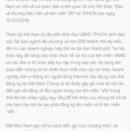
Nam và một số cơ quan, đơn vị liên quan tổ chứ Hội thảo: "Bảo
vệ thương hiệu Việt với tên miền .VN" tại TP.HCM vào ngày
15/07/2016.
Tham dự Hội thảo có đại diện lãnh đạo UBND TP.HCM, lãnh đạo
các Sở, ban ngành địa phương và hơn 500 khách mời đại biểu
đến từ các doanh nghiệp, hiệp hội tại địa bàn thành phố. Tại hội
thảo này, để nâng cao nhận thức về vai trò của tên miền, VNNIC
và các đơn vị tổ chức tiếp tục tập trung vào các nội dung liên
quan đến những lợi ích thiết thực nhất cho các cá nhân, doanh
nghiệp, đơn vị thông tin, người dùng Internet, các đại lý của nhà
đăng ký tại Việt Nam. Chúng ta sẽ được gặp gỡ, chia sẻ với các
diễn giả nổi tiếng về tầm quan trọng của tên miền ".VN" trong
thời đại hội nhập ngày nay. Hãy để Hội thảo của chúng tôi trả lời
cho bạn câu hỏi tại sao phải đăng ký tên miền và là tên miền
".VN".
Mắt Bão tham gia với tư cách diễn giả của chương trình, với