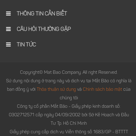
THÔNG TIN CẦN BIẾT
CÂU HỎI THƯỜNG GẶP
TIN TỨC
Copyright© Mat Bao Company. All right Reserved.
Sử dụng nội dung ở trang này và dịch vụ tại Mắt Bão có nghĩa là
bạn đồng ý với
Thỏa thuận sử dụng
và
Chính sách bảo mật
của
chúng tôi
Công ty cổ phần Mắt Bão - Giấy phép kinh doanh số:
0302712571 cấp ngày 04/09/2002 bởi Sở Kế Hoạch và Đầu
Tư Tp. Hồ Chí Minh
Giấy phép cung cấp dịch vụ Viễn thông số 1683/GP - BTTTT