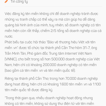
Tin công ty
Việc đăng ký tên miền không chỉ để doanh nghiệp tránh được
những vụ tranh chấp có thể xảy ra mà còn giúp họ dễ dàng
quảng bá hình ảnh của mình, tuy nhiên, số doanh nghiệp có tên
miền hiện còn rất thấp, chiếm 2/5 tổng số doanh nghiệp của cả
nước.
Phát biểu tại cuộc hội thảo “Bảo vệ thương hiệu Việt với tên
miền .vn” được tổ chức tại thành phố Cần Thơ hôm 31-7, ông
Trần Minh Tân, Phó giám đốc Trung tâm Internet Việt Nam
(VNNIC), cho biết trong số hơn 500.000 doanh nghiệp của Việt
Nam, hiện chỉ có khoảng 200.000 doanh nghiệp có tên miền
(bao gồm cả tên miền .vn và tên miền quốc tế).
Riêng tại thành phố Cần Thơ, trong hơn 70.000 doanh nghiệp
đang hoạt động, hiện chỉ có khoảng 1.600 tên miền .vn và 1.100
tên miền quốc tế được đăng ký.
“Trong thời gian qua, nhiều doanh nghiệp hoạt động nhưng
không có tên miền, không sử dụng thư điện tử với tên miền