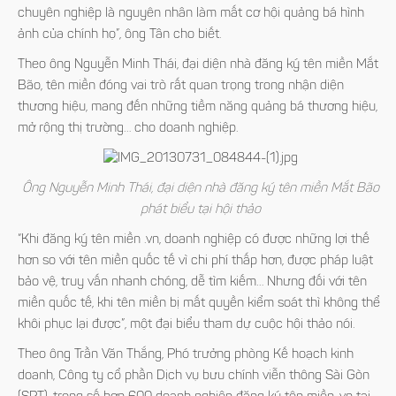
chuyên nghiệp là nguyên nhân làm mất cơ hội quảng bá hình
ảnh của chính họ”, ông Tân cho biết.
Theo ông Nguyễn Minh Thái, đại diện nhà đăng ký tên miền Mắt
Bão, tên miền đóng vai trò rất quan trọng trong nhận diện
thương hiệu, mang đến những tiềm năng quảng bá thương hiệu,
mở rộng thị trường… cho doanh nghiệp.
Ô
ng Nguyễn Minh Thái, đại diện nhà đăng ký tên miền Mắt Bão
phát biểu tại hội thảo
“Khi đăng ký tên miền .vn, doanh nghiệp có được những lợi thế
hơn so với tên miền quốc tế vì chi phí thấp hơn, được pháp luật
bảo vệ, truy vấn nhanh chóng, dễ tìm kiếm… Nhưng đối với tên
miền quốc tế, khi tên miền bị mất quyền kiểm soát thì không thể
khôi phục lại được”, một đại biểu tham dự cuộc hội thảo nói.
Theo ông Trần Văn Thắng, Phó trưởng phòng Kế hoạch kinh
doanh, Công ty cổ phần Dịch vụ bưu chính viễn thông Sài Gòn