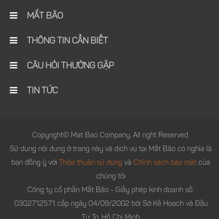
MẮT BÃO
THÔNG TIN CẦN BIẾT
CÂU HỎI THƯỜNG GẶP
TIN TỨC
Copyright© Mat Bao Company. All right Reserved.
Sử dụng nội dung ở trang này và dịch vụ tại Mắt Bão có nghĩa là
bạn đồng ý với
Thỏa thuận sử dụng
và
Chính sách bảo mật
của
chúng tôi
Công ty cổ phần Mắt Bão - Giấy phép kinh doanh số:
0302712571 cấp ngày 04/09/2002 bởi Sở Kế Hoạch và Đầu
Tư Tp. Hồ Chí Minh