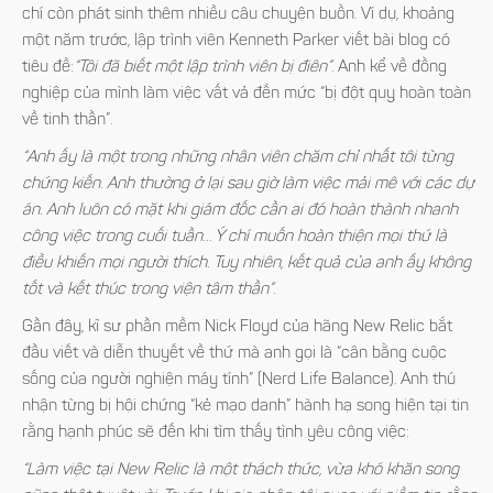
chí còn phát sinh thêm nhiều câu chuyện buồn. Ví dụ, khoảng
một năm trước, lập trình viên Kenneth Parker viết bài blog có
tiêu đề:
“Tôi đã biết một lập trình viên bị điên”.
Anh kể về đồng
nghiệp của mình làm việc vất vả đến mức
“bị đột quỵ hoàn toàn
về tinh thần”
.
“Anh ấy là một trong những nhân viên chăm chỉ nhất tôi từng
chứng kiến. Anh thường ở lại sau giờ làm việc mải mê với các dự
án. Anh luôn có mặt khi giám đốc cần ai đó hoàn thành nhanh
công việc trong cuối tuần… Ý chí muốn hoàn thiện mọi thứ là
điều khiến mọi người thích. Tuy nhiên, kết quả của anh ấy không
tốt và kết thúc trong viện tâm thần”.
Gần đây, kĩ sư phần mềm Nick Floyd của hãng New Relic bắt
đầu viết và diễn thuyết về thứ mà anh gọi là “cân bằng cuộc
sống của người nghiện máy tính” (Nerd Life Balance). Anh thú
nhận từng bị hội chứng “kẻ mạo danh” hành hạ song hiện tại tin
rằng hạnh phúc sẽ đến khi tìm thấy tình yêu công việc:
“Làm việc tại New Relic là một thách thức, vừa khó khăn song