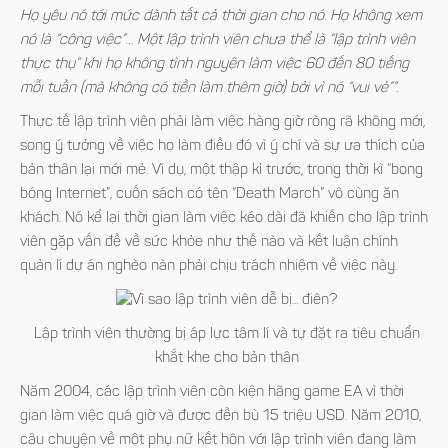
Họ yêu nó tới mức dành tất cả thời gian cho nó. Họ không xem
nó là “công việc”… Một lập trình viên chưa thể là “lập trình viên
thực thụ” khi họ không tình nguyện làm việc 60 đến 80 tiếng
mỗi tuần (mà không có tiền làm thêm giờ) bởi vì nó “vui vẻ””.
Thực tế lập trình viên phải làm việc hàng giờ ròng rã không mới,
song ý tưởng về việc họ làm điều đó vì ý chí và sự ưa thích của
bản thân lại mới mẻ. Ví dụ, một thập kỉ trước, trong thời kì “bong
bóng Internet”, cuốn sách có tên “Death March” vô cùng ăn
khách. Nó kể lại thời gian làm việc kéo dài đã khiến cho lập trình
viên gặp vấn đề về sức khỏe như thế nào và kết luận chính
quản lí dự án nghèo nàn phải chịu trách nhiệm về việc này.
Lập trình viên thường bị áp lực tâm lí và tự đặt ra tiêu chuẩn
khắt khe cho bản thân
Năm 2004, các lập trình viên còn kiện hãng game EA vì thời
gian làm việc quá giờ và được đền bù 15 triệu USD. Năm 2010,
câu chuyện về một phụ nữ kết hôn với lập trình viên đang làm