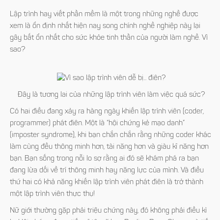
Lập trình hay viết phần mềm là một trong những nghề được
xem là ổn định nhất hiện nay song chính nghề nghiệp này lại
gây bất ổn nhất cho sức khỏe tinh thần của người làm nghề. Vì
sao?
Đây là tương lai của những lập trình viên làm việc quá sức?
Có hai điều đang xảy ra hàng ngày khiến lập trình viên (coder,
programmer) phát điên. Một là “hội chứng kẻ mạo danh”
(imposter syndrome), khi bạn chắn chắn rằng những coder khác
làm cùng đều thông minh hơn, tài năng hơn và giàu kĩ năng hơn
bạn. Bạn sống trong nỗi lo sợ rằng ai đó sẽ khám phá ra bạn
đang lừa dối về trí thông minh hay năng lực của mình. Và điều
thứ hai có khả năng khiến lập trình viên phát điên là trở thành
một lập trình viên thực thụ!
Nữ giới thường gặp phải triệu chứng này, đó không phải điều kì