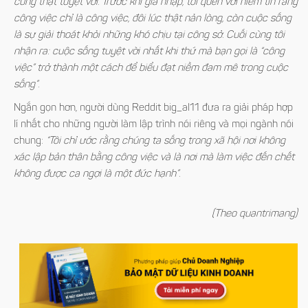
cũng thật tuyệt vời. Trước khi gia nhập, tôi quen với niềm tin rằng
công việc chỉ là công việc, đôi lúc thật nản lòng, còn cuộc sống
là sự giải thoát khỏi những khó chịu tại công sở. Cuối cùng tôi
nhận ra: cuộc sống tuyệt vời nhất khi thứ mà bạn gọi là “công
việc” trở thành một cách để biểu đạt niềm đam mê trong cuộc
sống”.
Ngắn gọn hơn, người dùng Reddit big_al11 đưa ra giải pháp hợp
lí nhất cho những người làm lập trình nói riêng và mọi ngành nói
chung:
“Tôi chỉ ước rằng chúng ta sống trong xã hội nơi không
xác lập bản thân bằng công việc và là nơi mà làm việc đến chết
không được ca ngợi là một đức hạnh”.
(Theo quantrimang)