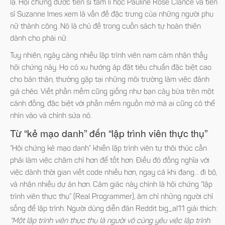
lạ. Hội chứng được tiến sĩ tâm lí học Pauline Rose Clance và tiến
sĩ Suzanne Imes xem là vấn đề đặc trưng của những người phụ
nữ thành công. Nó là chủ đề trong cuốn sách tự hoàn thiện
dành cho phái nữ.
Tuy nhiên, ngày càng nhiều lập trình viên nam cảm nhận thấy
hội chứng này. Họ có xu hướng áp đặt tiêu chuẩn đặc biệt cao
cho bản thân, thường gặp tại những môi trường làm việc đánh
giá chéo. Viết phần mềm cũng giống như bạn cày bừa trên một
cánh đồng, đặc biệt với phần mềm nguồn mở mà ai cũng có thể
nhìn vào và chỉnh sửa nó.
Từ “kẻ mạo danh” đến “lập trình viên thực thụ”
“Hội chứng kẻ mạo danh” khiến lập trình viên tự thôi thúc cần
phải làm việc chăm chỉ hơn để tốt hơn. Điều đó đồng nghĩa với
việc dành thời gian viết code nhiều hơn, ngay cả khi đang… đi bộ,
và nhận nhiều dự án hơn. Cảm giác này chính là hội chứng “lập
trình viên thực thụ” (Real Programmer), ám chỉ những người chỉ
sống để lập trình. Người dùng diễn đàn Reddit big_al11 giải thích:
“Một lập trình viên thực thụ là người vô cùng yêu việc lập trình.