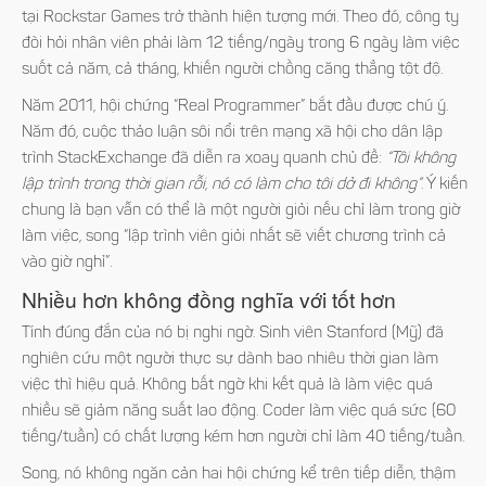
tại Rockstar Games trở thành hiện tượng mới. Theo đó, công ty
đòi hỏi nhân viên phải làm 12 tiếng/ngày trong 6 ngày làm việc
suốt cả năm, cả tháng, khiến người chồng căng thẳng tột độ.
Năm 2011, hội chứng “Real Programmer” bắt đầu được chú ý.
Năm đó, cuộc thảo luận sôi nổi trên mạng xã hội cho dân lập
trình StackExchange đã diễn ra xoay quanh chủ đề:
“Tôi không
lập trình trong thời gian rỗi, nó có làm cho tôi dở đi không”
. Ý kiến
chung là bạn vẫn có thể là một người giỏi nếu chỉ làm trong giờ
làm việc, song “lập trình viên giỏi nhất sẽ viết chương trình cả
vào giờ nghỉ”.
Nhiều hơn không đồng nghĩa với tốt hơn
Tính đúng đắn của nó bị nghi ngờ. Sinh viên Stanford (Mỹ) đã
nghiên cứu một người thực sự dành bao nhiêu thời gian làm
việc thì hiệu quả. Không bất ngờ khi kết quả là làm việc quá
nhiều sẽ giảm năng suất lao động. Coder làm việc quá sức (60
tiếng/tuần) có chất lượng kém hơn người chỉ làm 40 tiếng/tuần.
Song, nó không ngăn cản hai hội chứng kể trên tiếp diễn, thậm