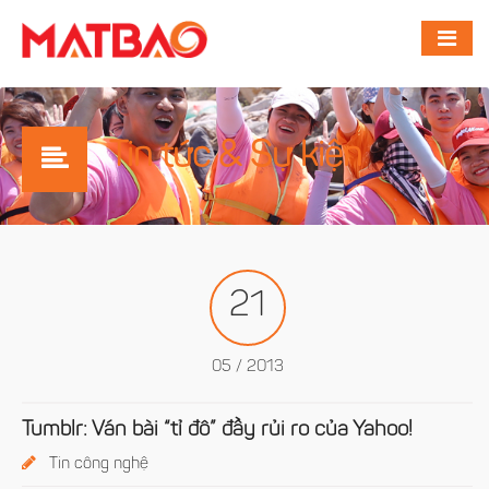
Tin tức & Sự kiện
21
05 / 2013
Tumblr: Ván bài “tỉ đô” đầy rủi ro của Yahoo!
Tin công nghệ