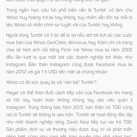
luôn được trao quyền tự do trong mạng lưới, nổi giận.
Trong ngắn hạn, câu hỏi phổ biến vẫn là Tumblr có làm cho
Yahoo huy hoàng trở lại hay không, tuy nhiên vẫn tồn tại mối lo
liệu Yahoo có nhấn chìm sự tuyệt vời của Tumblr hay không.
Người dùng Tumblr có lí do để lo sợ nếu xét tới lịch sử các cuộc
mua bán của Yahoo. GeoCities, del.icio.us, hay thậm chí cả trang
chia sẻ hình ảnh nổi tiếng Flickr mà Yahoo mua lại năm 2005
đều lần lượt bị qua mặt bởi các doanh nghiệp trẻ khác như
Instagram. Bản thân Instagram cũng được Facebook mua lại
năm 2012 với giá 1 tỉ USD tiền mặt và chứng khoán.
Yahoo có đủ sức quay lại với “ván bài” Tumblr?
Mayer có thể theo đuổi cách tiếp cận của Facebook khi mạng
xã hội này hoàn toàn không nhúng tay vào việc quản lí
Instagram. Trong thông báo hôm 20/5, bản thân nữ TGĐ cũng
nói rõ Tumblr sẽ không bị xáo trộn. “Tumblr sẽ hoạt động độc lập
như một doanh nghiệp riêng. David Karp tiếp tục vai trò TGĐ.
Sản phẩm, dịch vụ và thương hiệu được duy trì và phát triển