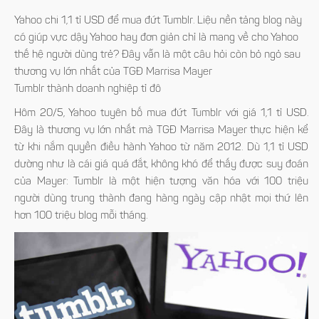
Yahoo chi 1,1 tỉ USD để mua đứt Tumblr. Liệu nền tảng blog này
có giúp vực dậy Yahoo hay đơn giản chỉ là mang về cho Yahoo
thế hệ người dùng trẻ? Đây vẫn là một câu hỏi còn bỏ ngỏ sau
thương vụ lớn nhất của TGĐ Marrisa Mayer
Tumblr
thành doanh nghiệp tỉ đô
Hôm 20/5, Yahoo tuyên bố mua đứt Tumblr với giá 1,1 tỉ USD.
Đây là thương vụ lớn nhất mà TGĐ Marrisa Mayer thực hiện kể
từ khi nắm quyền điều hành Yahoo từ năm 2012. Dù 1,1 tỉ USD
dường như là cái giá quá đắt, không khó để thấy được suy đoán
của Mayer: Tumblr là một hiện tượng văn hóa với 100 triệu
người dùng trung thành đang hàng ngày cập nhật mọi thứ lên
hơn 100 triệu blog mỗi tháng.