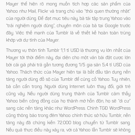
Mayer thể hiện rõ mong muốn tích hợp các sản phẩm của
Yahoo như Mail, Flickr và trang chủ vào “thói quen thường nhật”
của người dùng. Để đạt mục tiêu này, bà tái tập trung Yahoo vào
“trải nghiệm người dùng”, chuyên môn của bà tại Google trước
đây. Việc thế mạnh của Tumblr là về thiết kế hoàn toàn trùng
khớp với dự tính của Mayer.
Thương vụ thôn tính Tumblr 1,1 tỉ USD là thương vụ lớn nhất của
Mayer tới thời điểm này, đại diện cho một ván bài đặt cược lớn
bởi cái giá phải trả gần tương đương 1/5 gia sản 5,4 tỉ USD của
Yahoo. Thách thức của Mayer hiện tại là bắt đầu tận dụng nền
tảng người dùng đồ sộ của Tumblr để củng cố Yahoo. Tuy nhiên,
bà cần cẩn trọng. Người dùng Internet luôn thay đổi, giới trẻ
cũng vậy. Nếu người dùng trung thành của Tumblr cảm thấy
Yahoo biến cộng đồng của họ thành mớ hỗn độn, họ sẽ “di cư”
sang các nền tảng khác như WordPress. Chính TGĐ WordPress
cũng thông báo trong đêm Yahoo chính thức sở hữu Tumblr, nền
tảng này đã chứng kiến 72.000 blog chuyển từ Tumblr sang.
Nếu quả thực điều này xảy ra, với cả Yahoo lẫn Tumblr sẽ không