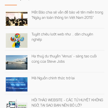
Mắt Bão chia sẻ vấn đề bảo vệ tên miền trong
"Ngày an toàn thông tin Việt Nam 2015"
Tuyệt chiêu lướt web như … dân chuyên
nghiệp
Hạ thuỷ du thuyền 'Venus' - sáng tạo cuối
cùng của Steve Jobs
Mã Nguồn chính thức trở lại
HỘI THẢO WEBSITE - CÁC TỬ HUYỆT KHÔNG
NGỜ, TẠI SAO BẠN NÊN BỎ LỠ?