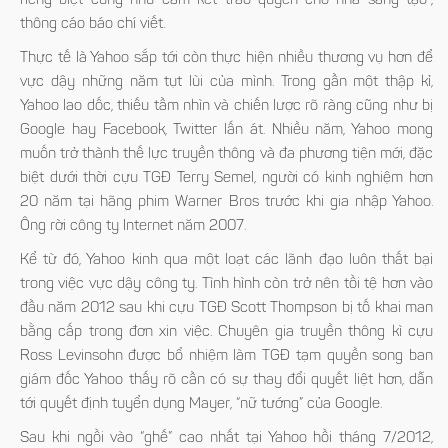
riêng biệt cũng như cam kết trao quyền cho nhà sáng tạo”,
thông cáo báo chí viết.
Thực tế là Yahoo sắp tới còn thực hiện nhiều thương vụ hơn để
vực dậy những năm tụt lùi của mình. Trong gần một thập kỉ,
Yahoo lao dốc, thiếu tầm nhìn và chiến lược rõ ràng cũng như bị
Google hay Facebook, Twitter lấn át. Nhiều năm, Yahoo mong
muốn trở thành thế lực truyền thông và đa phương tiện mới, đặc
biệt dưới thời cựu TGĐ Terry Semel, người có kinh nghiệm hơn
20 năm tại hãng phim Warner Bros trước khi gia nhập Yahoo.
Ông rời công ty Internet năm 2007.
Kể từ đó, Yahoo kinh qua một loạt các lãnh đạo luôn thất bại
trong việc vực dậy công ty. Tình hình còn trở nên tồi tệ hơn vào
đầu năm 2012 sau khi cựu TGĐ Scott Thompson bị tố khai man
bằng cấp trong đơn xin việc. Chuyên gia truyền thông kì cựu
Ross Levinsohn được bổ nhiệm làm TGĐ tạm quyền song ban
giám đốc Yahoo thấy rõ cần có sự thay đổi quyết liệt hơn, dẫn
tới quyết định tuyển dụng Mayer, “nữ tướng” của Google.
Sau khi ngồi vào “ghế” cao nhất tại Yahoo hồi tháng 7/2012,