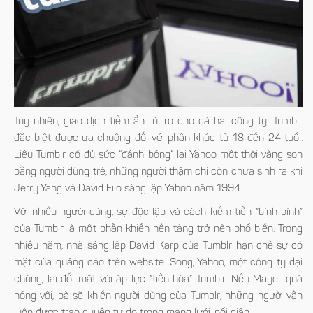
Tuy nhiên, giao dịch tiềm ẩn rủi ro cho cả hai công ty: Tumblr
đặc biệt được ưa chuộng đối với phân khúc từ 18 đến 24 tuổi.
Liệu Tumblr có đủ sức “đánh bóng” lại Yahoo một thời vàng son
bằng người dùng trẻ, những người thậm chí còn chưa sinh ra khi
Jerry Yang và David Filo sáng lập Yahoo năm 1994.
Với nhiều người dùng, sự độc lập và cách kiếm tiền “bình bình”
của Tumblr là một phần khiến nền tảng trở nên phổ biến. Trong
nhiều năm, nhà sáng lập David Karp của Tumblr hạn chế sự có
mặt của quảng cáo trên website. Song, Yahoo, một công ty đại
chúng, lại đối mặt với áp lực “tiền hóa” Tumblr. Nếu Mayer quá
nóng vội, bà sẽ khiến người dùng của Tumblr, những người vẫn