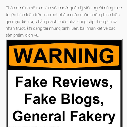
Pháp dự định sẽ ra chính sách mới quản lý việc người dùng trực
tuyến bình luận trên Internet nhằm ngăn chặn những bình luận
giả mạo, tiêu cực bằng cách buộc phải cung cấp thông tin cá
nhân trước khi đăng tải những bình luận, bài nhận xét về các
sản phẩm, dịch vụ.